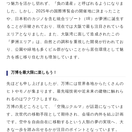
つ魅力を活かし切れず、『負の遺産』と呼ばれるようになりま
した。しかし、2025年の国際博覧会の開催地に決まったこと
や、日本初のカジノを含む統合リゾート（IR）が夢洲に誕生す
ることが示唆されており、現在では大阪で最も注目されている
エリアとなりました。また、大阪湾に面して造成されたこの
『夢洲エリア』は、自然との調和を重視した開発が行われてお
り、公園や緑地も多くビル群がないことから居住環境として魅
力を感じ移り住む方も増加しています。
万博を最大限に楽しもう！
先ほども申し上げましたが、万博には世界各地からたくさんの
ヒトやモノが集まります。最先端技術や近未来の建物に触れら
れるのはワクワクしますね。
万博の見どころとして、「空飛ぶクルマ」が話題になっていま
す。次世代の移動手段として期待され、会場の内外を結ぶ計画
です。空中を自由自在に移動するという人類の夢の実現へ、大
きな一歩を踏み出せるかが注目のポイントとなっています。