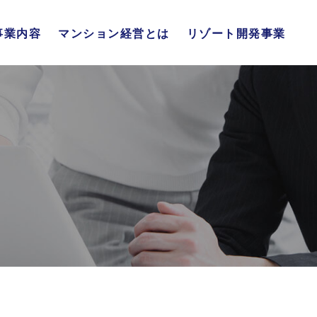
事業内容
マンション経営とは
リゾート開発事業
不動産販売事業
不動産流通事業
リゾート開発事業
総合管理事業
マンション経営の仕組み
4大メリット
年代別メリット