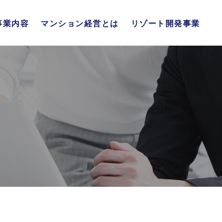
事業内容
マンション経営とは
リゾート開発事業
不動産販売事業
不動産流通事業
リゾート開発事業
総合管理事業
マンション経営の仕組み
4大メリット
年代別メリット