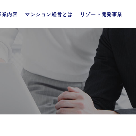
事業内容
マンション経営とは
リゾート開発事業
不動産販売事業
不動産流通事業
リゾート開発事業
総合管理事業
マンション経営の仕組み
4大メリット
年代別メリット