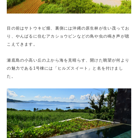
目の前はサトウキビ畑、裏側には沖縄の原生林が生い茂ってお
り、やんばるに住むアカショウビンなどの鳥や虫の鳴き声が聴
こえてきます。
瀬底島の小高い丘の上から海を見晴らす、開けた眺望が何より
の魅力である1号棟には「ヒルズスイート」と名を付けまし
た。