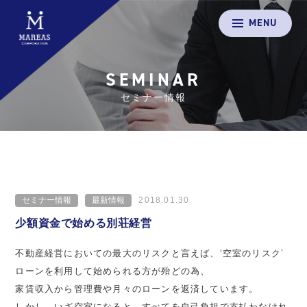
MENU
SEMINAR
セミナー情報
セミナー情報
最新情報
2018.01.30
少額資金で始める別荘経営
不動産経営においての最大のリスクと言えば、‘空室のリスク’
ローンを利用して始められる方が殆どの為、
家賃収入から管理費や月々のローンを返済しています。
しかし、いざ空室になると、すべてを自己負担で支払わなけれ