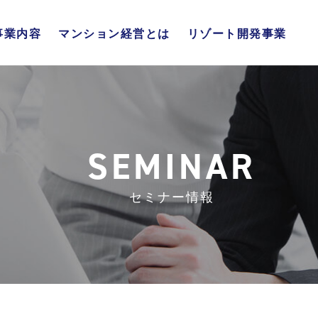
事業内容
マンション経営とは
リゾート開発事業
不動産販売事業
不動産流通事業
リゾート開発事業
総合管理事業
マンション経営の仕組み
4大メリット
年代別メリット
SEMINAR
セミナー情報