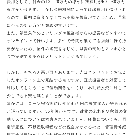
費用として手付金の10～20万円のほかに諸費用が50～60万円
程度かかります。しかし金融機関によっては諸費用も借りられ
るので、最初に資金がなくても不動産投資ができるため、予算
に不安のある方でも始めやすいです。
また、希望条件のヒアリングや担当者からの提案などをすべて
オンライン上で行います。多忙で時間が無くても店舗に行く必
要がないため、物件の選定をはじめ、融資の契約もスマホひと
つで完結できる点はメリットといえるでしょう。
しかし、もちろん悪い面もあります。先ほどメリットでお伝え
したオンライン上で完結する点ですが、直接担当者と対面して
対応してもらうことで信頼関係をつくり、不動産投資に対して
少しでも不安を減らすことができます。
ほかには、ローン完済後には年間96万円の家賃収入が得られる
と謳っていますが、35年後からです。建物の老朽化や家賃の変
動リスクについては考慮されていません。経費についても、固
定資産税・不動産取得税などの税金がかかるのと、管理費修繕
積立金は建物が古くなれば当然修繕しなくてはいけないところ