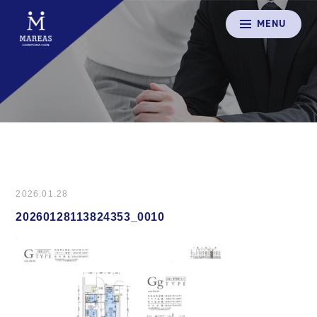
MENU
2026.01.28
20260128113824353_0010