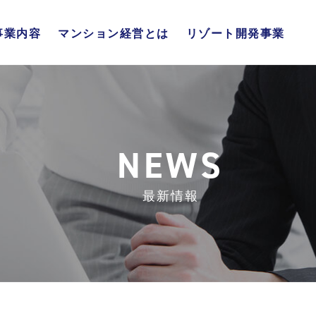
事業内容
マンション経営とは
リゾート開発事業
不動産販売事業
不動産流通事業
リゾート開発事業
総合管理事業
マンション経営の仕組み
4大メリット
年代別メリット
NEWS
最新情報