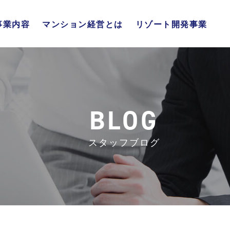
事業内容
マンション経営とは
リゾート開発事業
不動産販売事業
不動産流通事業
リゾート開発事業
総合管理事業
マンション経営の仕組み
4大メリット
年代別メリット
BLOG
スタッフブログ